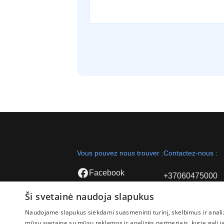
Vous pouvez nous trouver :
Contactez-nous :
Facebook
+37060475000
Instagram
Ši svetainė naudoja slapukus
info@ae-trans.lt
Naudojame slapukus siekdami suasmeninti turinį, skelbimus ir analiz
mūsų svetaine su mūsų reklamos ir analizės partneriais, kurie gali ją 