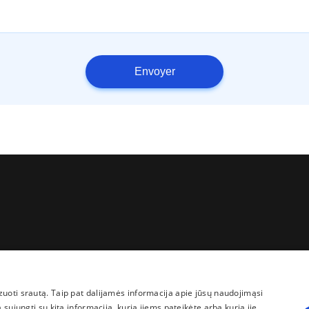
Envoyer
uoti srautą. Taip pat dalijamės informacija apie jūsų naudojimąsi
sujungti su kita informacija, kurią jiems pateikėte arba kurią jie